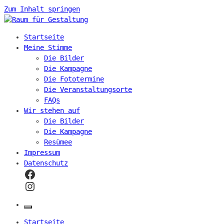
Zum Inhalt springen
Raum für Gestaltung
Position beziehen – Akteure und Akteurinnen
Startseite
zusammenbringen – Positionen differenzieren –
Meine Stimme
Positionen gestalten – Öffentlich sichtbar werden
Die Bilder
Die Kampagne
Die Fototermine
Die Veranstaltungsorte
FAQs
Wir stehen auf
Die Bilder
Die Kampagne
Resümee
Impressum
Datenschutz
Startseite